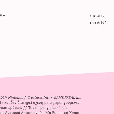
ον»
αποψεις
του Arty2
-2019
Nintendo
/
Creatures Inc.
/
GAME FREAK inc
ite και δεν διατηρεί σχέση με τις προηγούμενες
δικαιωμάτων. // Το ειδησεογραφικό και
ns Αναφορά Δημιουργού – Μη Εμπορική Χρήση –