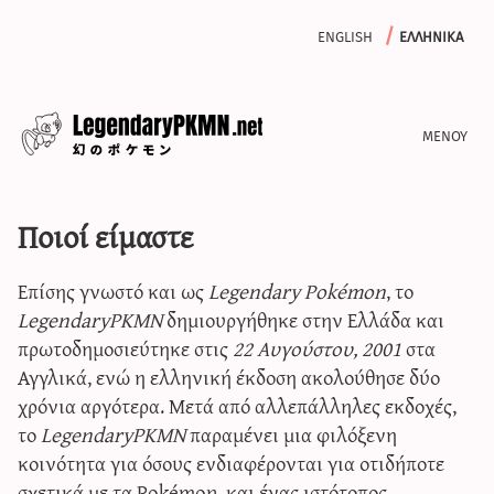
english
ελληνικα
ενημερωση
Ποιοί είμαστε
αφιερωματα
αρχειο
Επίσης γνωστό και ως
Legendary Pokémon
, το
γραψε μαζι μας
LegendaryPKMN
δημιουργήθηκε στην Ελλάδα και
πρωτοδημοσιεύτηκε στις
22 Αυγούστου, 2001
στα
Αγγλικά, ενώ η ελληνική έκδοση ακολούθησε δύο
χρόνια αργότερα. Μετά από αλλεπάλληλες εκδοχές,
iv calculator
το
LegendaryPKMN
παραμένει μια φιλόξενη
κοινότητα για όσους ενδιαφέρονται για οτιδήποτε
σχετικά με τα Pokémon, και ένας ιστότοπος