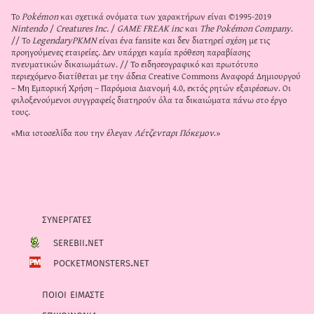
Το
Pokémon
και σχετικά ονόματα των χαρακτήρων είναι ©1995-2019
Nintendo
/
Creatures Inc.
/
GAME FREAK inc
και
The Pokémon Company
.
// Το
LegendaryPKMN
είναι ένα fansite και δεν διατηρεί σχέση με τις
προηγούμενες εταιρείες. Δεν υπάρχει καμία πρόθεση παραβίασης
πνευματικών δικαιωμάτων. // Το ειδησεογραφικό και πρωτότυπο
περιεχόμενο διατίθεται με την άδεια
Creative Commons Αναφορά Δημιουργού
– Μη Εμπορική Χρήση – Παρόμοια Διανομή 4.0
, εκτός ρητών εξαιρέσεων. Οι
φιλοξενούμενοι συγγραφείς διατηρούν όλα τα δικαιώματα πάνω στο έργο
τους.
«Μια ιστοσελίδα που την έλεγαν
Λέτζενταρι Πόκεμον
.»
συνεργατες
serebii.net
pocketmonsters.net
ποιοι ειμαστε
επικοινωνια