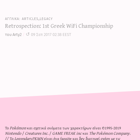
articles,legacy
Retrospection: 1st Greek WiFi Championship
του Arty2
09 Σεπ 2017 02:38 EEST
Το
Pokémon
και σχετικά ονόματα των χαρακτήρων είναι ©1995-2019
Nintendo
/
Creatures Inc.
/
GAME FREAK inc
και
The Pokémon Company
.
// Το
LegendaryPKMN
είναι ένα fansite και δεν διατηρεί σχέση με τις