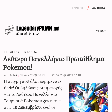
english
ελληνικα
ενημερωση
ενημερωση
,
ιστορικα
αφιερωματα
Δεύτερο Πανελλήνιο Πρωτάθλημα
αρχειο
Pokemon!
γραψε μαζι μας
του
Arty2
12 Δεκ 2009 08:21 EET
02 Φεβ 2019 17:18 EET
Η στιγμή που όλοι περιμένατε
ήρθε! Οι δηλώσεις συμμετοχής
iv calculator
για το Δεύτερο Πανελλήνιο
Τουρνουά Pokemon ξεκινάνε
στις
10 Δεκεμβρίου
, ενώ οι