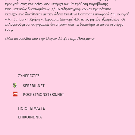
προηγούμενες εταιρείες. Δεν υπάρχει καμία πρόθεση παραβίασης
πνευματικών δικαιωμάτων. // Το ειδησεογραφικό και πρωτότυπο
περιεχόμενο διατίθεται με την άδεια
Creative Commons Αναφορά Δημιουργού
– Μη Εμπορική Χρήση – Παρόμοια Διανομή 4.0
, εκτός ρητών εξαιρέσεων. Οι
φιλοξενούμενοι συγγραφείς διατηρούν όλα τα δικαιώματα πάνω στο έργο
τους.
«Μια ιστοσελίδα που την έλεγαν
Λέτζενταρι Πόκεμον
.»
συνεργατες
serebii.net
pocketmonsters.net
ποιοι ειμαστε
επικοινωνια