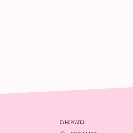
συνεργατες
serebii.net