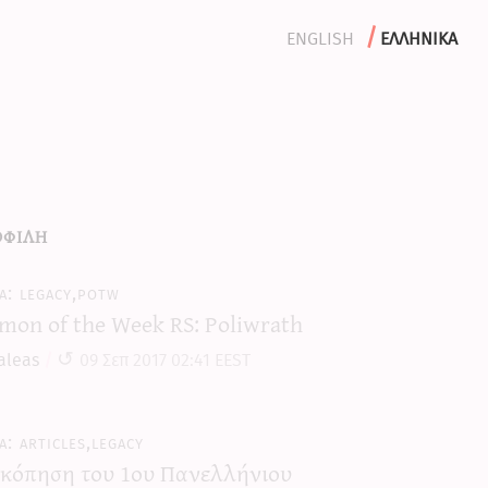
english
ελληνικα
φιλη
legacy,potw
mon of the Week RS: Poliwrath
aleas
09 Σεπ 2017 02:41 EEST
articles,legacy
κόπηση του 1ου Πανελλήνιου