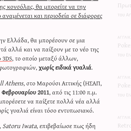
Πρωτ
ης κονσόλας, θα μπορείτε να την
 αναμένεται και περιοδεία σε διάφορες
του Ar
ην Ελλάδα, θα μπορέσουν σε μια
Poke
ά αλλά και να παίξουν με το νέο της
του Er
o 3DS
, το οποίο μεταξύ άλλων,
ι φωτογραφιών,
χωρίς ειδικά γυαλιά
.
ll Athens
, στο Μαρούσι Αττικής (ΗΣΑΠ,
Poke
 Φεβρουαρίου 2011
, από τις 11:00 π.μ.
του Er
α μπορέσετε να παίξετε πολλά νέα αλλά
ωρίς γυαλιά είναι τόσο εντυπωσιακό.
Retr
,
Satoru Iwata
, επιβεβαίωσε πως ήδη