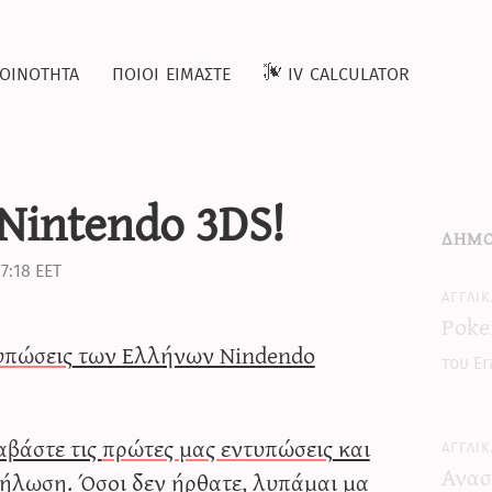
οινοτητα
ποιοι ειμαστε
iv calculator
 Nintendo 3DS!
δημο
7:18 EET
Poke
τυπώσεις
των Ελλήνων Nindendo
του Er
αβάστε τις
πρώτες μας εντυπώσεις
και
Ανασ
ήλωση. Όσοι δεν ήρθατε, λυπάμαι μα