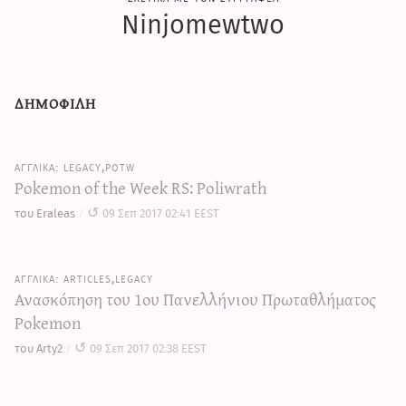
Ninjomewtwo
δημοφιλη
legacy,potw
Pokemon of the Week RS: Poliwrath
του Eraleas
09 Σεπ 2017 02:41 EEST
articles,legacy
Ανασκόπηση του 1ου Πανελλήνιου Πρωταθλήματος
Pokemon
του Arty2
09 Σεπ 2017 02:38 EEST