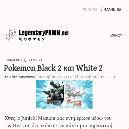
english
ελληνικα
ενημερωση
ενημερωση
,
ιστορικα
αφιερωματα
Pokemon Black 2 και White 2
αρχειο
του
Ninjomewtwo
02 Φεβ 2012 11:21 EET
02 Φεβ 2019 17:18 EET
γραψε μαζι μας
iv calculator
Χθες, ο Junichi Masuda μας ενημέρωσε μέσω του
Twitter του ότι σκόπευε να κάνει μια σημαντική