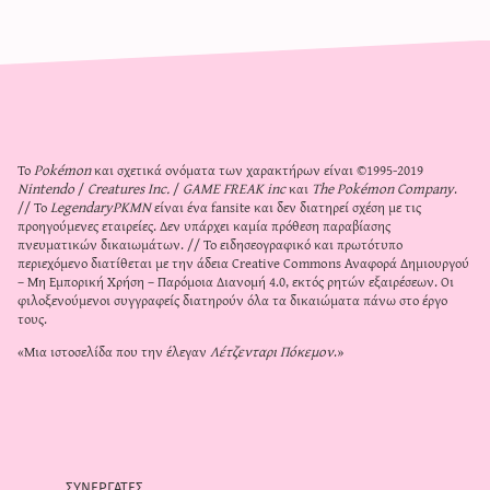
Το
Pokémon
και σχετικά ονόματα των χαρακτήρων είναι ©1995-2019
Nintendo
/
Creatures Inc.
/
GAME FREAK inc
και
The Pokémon Company
.
// Το
LegendaryPKMN
είναι ένα fansite και δεν διατηρεί σχέση με τις
προηγούμενες εταιρείες. Δεν υπάρχει καμία πρόθεση παραβίασης
πνευματικών δικαιωμάτων. // Το ειδησεογραφικό και πρωτότυπο
περιεχόμενο διατίθεται με την άδεια
Creative Commons Αναφορά Δημιουργού
– Μη Εμπορική Χρήση – Παρόμοια Διανομή 4.0
, εκτός ρητών εξαιρέσεων. Οι
φιλοξενούμενοι συγγραφείς διατηρούν όλα τα δικαιώματα πάνω στο έργο
τους.
«Μια ιστοσελίδα που την έλεγαν
Λέτζενταρι Πόκεμον
.»
συνεργατες