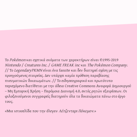
Το
Pokémon
και σχετικά ονόματα των χαρακτήρων είναι ©1995-2019
Nintendo
/
Creatures Inc.
/
GAME FREAK inc
και
The Pokémon Company
.
// Το
LegendaryPKMN
είναι ένα fansite και δεν διατηρεί σχέση με τις
προηγούμενες εταιρείες. Δεν υπάρχει καμία πρόθεση παραβίασης
πνευματικών δικαιωμάτων. // Το ειδησεογραφικό και πρωτότυπο
περιεχόμενο διατίθεται με την άδεια
Creative Commons Αναφορά Δημιουργού
– Μη Εμπορική Χρήση – Παρόμοια Διανομή 4.0
, εκτός ρητών εξαιρέσεων. Οι
φιλοξενούμενοι συγγραφείς διατηρούν όλα τα δικαιώματα πάνω στο έργο
τους.
«Μια ιστοσελίδα που την έλεγαν
Λέτζενταρι Πόκεμον
.»