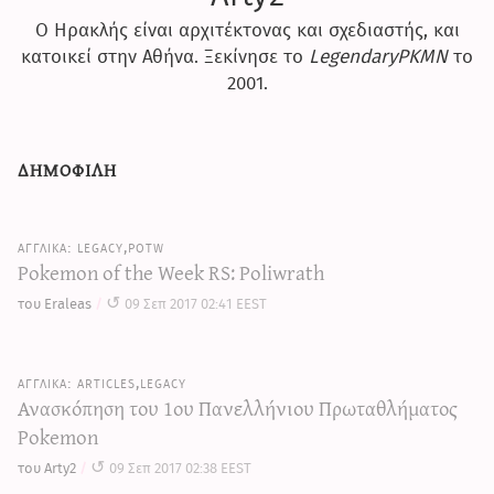
Ο Ηρακλής είναι αρχιτέκτονας και σχεδιαστής, και
κατοικεί στην Αθήνα. Ξεκίνησε το
LegendaryPKMN
το
2001.
δημοφιλη
legacy,potw
Pokemon of the Week RS: Poliwrath
του Eraleas
09 Σεπ 2017 02:41 EEST
articles,legacy
Ανασκόπηση του 1ου Πανελλήνιου Πρωταθλήματος
Pokemon
του Arty2
09 Σεπ 2017 02:38 EEST