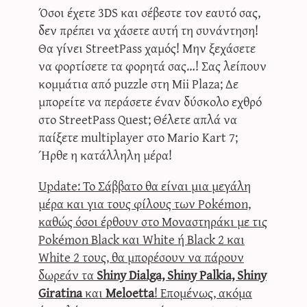
Όσοι έχετε 3DS και σέβεστε τον εαυτό σας,
δεν πρέπει να χάσετε αυτή τη συνάντηση!
Θα γίνει StreetPass χαμός! Μην ξεχάσετε
να φορτίσετε τα φορητά σας…! Σας λείπουν
κομμάτια από puzzle στη Mii Plaza; Δε
μπορείτε να περάσετε έναν δύσκολο εχθρό
στο StreetPass Quest; Θέλετε απλά να
παίξετε multiplayer στο Mario Kart 7;
Ήρθε η κατάλληλη μέρα!
Update: Το Σάββατο θα είναι μια μεγάλη
μέρα και για τους φίλους των Pokémon,
καθώς όσοι έρθουν στο Μοναστηράκι με τις
Pokémon Black και White ή Black 2 και
White 2 τους, θα μπορέσουν να πάρουν
δωρεάν τα
Shiny Dialga, Shiny Palkia, Shiny
Giratina
και
Meloetta
! Επομένως, ακόμα