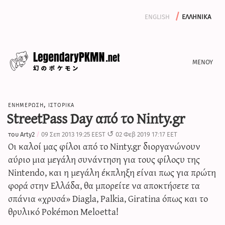
english
ελληνικα
ενημερωση
ενημερωση
,
ιστορικα
αφιερωματα
StreetPass Day από το Ninty.gr
αρχειο
του
Arty2
09 Σεπ 2013 19:25 EEST
02 Φεβ 2019 17:17 EET
γραψε μαζι μας
Οι καλοί μας φίλοι από το Ninty.gr διοργανώνουν
αύριο μια μεγάλη συνάντηση για τους φίλοςυ της
Nintendo, και η μεγάλη έκπληξη είναι πως για πρώτη
φορά στην Ελλάδα, θα μπορείτε να αποκτήσετε τα
iv calculator
σπάνια «χρυσά» Diagla, Palkia, Giratina όπως και το
θρυλικό Pokémon Meloetta!