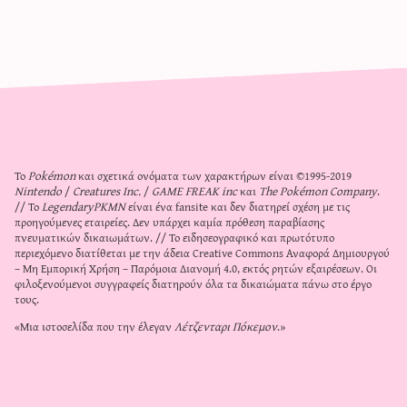
Το
Pokémon
και σχετικά ονόματα των χαρακτήρων είναι ©1995-2019
Nintendo
/
Creatures Inc.
/
GAME FREAK inc
και
The Pokémon Company
.
// Το
LegendaryPKMN
είναι ένα fansite και δεν διατηρεί σχέση με τις
προηγούμενες εταιρείες. Δεν υπάρχει καμία πρόθεση παραβίασης
πνευματικών δικαιωμάτων. // Το ειδησεογραφικό και πρωτότυπο
περιεχόμενο διατίθεται με την άδεια
Creative Commons Αναφορά Δημιουργού
– Μη Εμπορική Χρήση – Παρόμοια Διανομή 4.0
, εκτός ρητών εξαιρέσεων. Οι
φιλοξενούμενοι συγγραφείς διατηρούν όλα τα δικαιώματα πάνω στο έργο
τους.
«Μια ιστοσελίδα που την έλεγαν
Λέτζενταρι Πόκεμον
.»