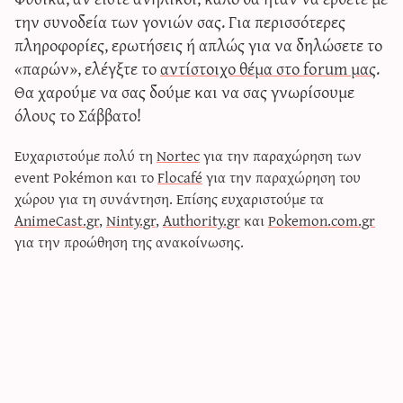
την συνοδεία των γονιών σας. Για περισσότερες
πληροφορίες, ερωτήσεις ή απλώς για να δηλώσετε το
«παρών», ελέγξτε το
αντίστοιχο θέμα στο forum μας
.
Θα χαρούμε να σας δούμε και να σας γνωρίσουμε
όλους το Σάββατο!
Ευχαριστούμε πολύ τη
Nortec
για την παραχώρηση των
event Pokémon και το
Flocafé
για την παραχώρηση του
χώρου για τη συνάντηση. Επίσης ευχαριστούμε τα
AnimeCast.gr
,
Ninty.gr
,
Authority.gr
και
Pokemon.com.gr
για την προώθηση της ανακοίνωσης.