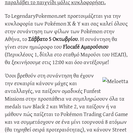
παραλάβει το παιχνίδι μόλις κυκλοφορήσει.
Το LegendaryPokemon.net προετοιμάζεται για την
κυκλοφορία των Pokémon X & Y και σας καλεί όλους
στην συνάντηση των φίλων των Pokémon στην
Αθήνα, το
Σάββατο 5 Οκτωβρίου
. Η συνάντηση θα
γίνει στον ημιώροφο του
Flocafé Αμαρούσιου
(Περικλέους 1, δίπλα στο σταθμό Μαρούσι του ΗΣΑΠ),
θα ξεκινήσουμε στις 12:00 και όσο αντέξουμε!
Όσοι βρεθούν στη συνάντηση θα έχουν
την ευκαιρία κάνουν μάχες και
ανταλλαγές, να παίξουν ομαδικές Funfest
Missions στην προσπάθεια να συμπληρώσουν όλα τα
medals των Black 2 και White 2, να παίξουν ή να
μάθουν πώς παίζεται το Pokémon Trading Card Game
και να συμμετάσχουν σε ένα μίνι τουρνουά 8 ατόμων
(θα τηρηθεί σειρά προτεραιότητας), να κάνουν Street