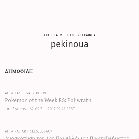
σχετικα με τον συγγραφεα
pekinoua
δημοφιλη
legacy,potw
Pokemon of the Week RS: Poliwrath
του Eraleas
09 Σεπ 2017 02:41 EEST
articles,legacy
Ανασκόπηση του 1ου Πανελλήνιου Πρωταθλήματος