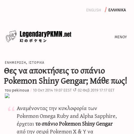
english
ελληνικα
ενημερωση
ενημερωση
,
ιστορικα
αφιερωματα
Θες να αποκτήσεις το σπάνιο
αρχειο
Pokemon Shiny Gengar; Μάθε πως!
γραψε μαζι μας
του
pekinoua
10 Οκτ 2014 19:07 EEST
02 Φεβ 2019 17:17 EET
Αναμένοντας την κυκλοφορία των
iv calculator
Pokemon Omega Ruby and Alpha Sapphire,
έρχεται
το σπάνιο Pokemon Shiny Gengar
από την σειρά Pokemon X & Y να