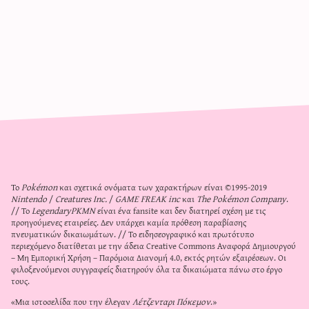
Το
Pokémon
και σχετικά ονόματα των χαρακτήρων είναι ©1995-2019
Nintendo
/
Creatures Inc.
/
GAME FREAK inc
και
The Pokémon Company
.
// Το
LegendaryPKMN
είναι ένα fansite και δεν διατηρεί σχέση με τις
προηγούμενες εταιρείες. Δεν υπάρχει καμία πρόθεση παραβίασης
πνευματικών δικαιωμάτων. // Το ειδησεογραφικό και πρωτότυπο
περιεχόμενο διατίθεται με την άδεια
Creative Commons Αναφορά Δημιουργού
– Μη Εμπορική Χρήση – Παρόμοια Διανομή 4.0
, εκτός ρητών εξαιρέσεων. Οι
φιλοξενούμενοι συγγραφείς διατηρούν όλα τα δικαιώματα πάνω στο έργο
τους.
«Μια ιστοσελίδα που την έλεγαν
Λέτζενταρι Πόκεμον
.»