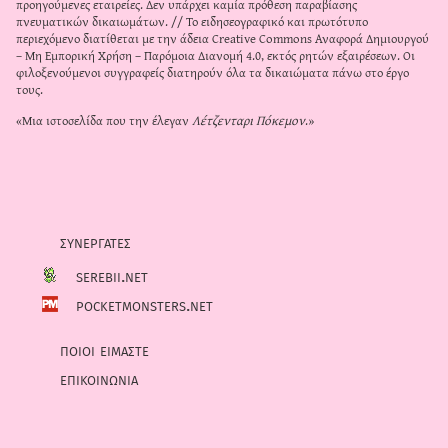
προηγούμενες εταιρείες. Δεν υπάρχει καμία πρόθεση παραβίασης
πνευματικών δικαιωμάτων. // Το ειδησεογραφικό και πρωτότυπο
περιεχόμενο διατίθεται με την άδεια
Creative Commons Αναφορά Δημιουργού
– Μη Εμπορική Χρήση – Παρόμοια Διανομή 4.0
, εκτός ρητών εξαιρέσεων. Οι
φιλοξενούμενοι συγγραφείς διατηρούν όλα τα δικαιώματα πάνω στο έργο
τους.
«Μια ιστοσελίδα που την έλεγαν
Λέτζενταρι Πόκεμον
.»
συνεργατες
serebii.net
pocketmonsters.net
ποιοι ειμαστε
επικοινωνια