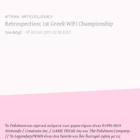
articles,legacy
Retrospection: 1st Greek WiFi Championship
του Arty2
09 Σεπ 2017 02:38 EEST
Το
Pokémon
και σχετικά ονόματα των χαρακτήρων είναι ©1995-2019
Nintendo
/
Creatures Inc.
/
GAME FREAK inc
και
The Pokémon Company
.
// Το
LegendaryPKMN
είναι ένα fansite και δεν διατηρεί σχέση με τις