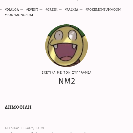
DIALGA
EVENT
GREEK
PALKIA
POKEMONSUNMOON
POKEMONUSUM
σχετικα με τον συγγραφεα
NM2
δημοφιλη
legacy,potw